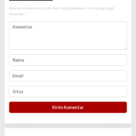
s
Alamat email Anda tidak akan dipublikasikan.
Ruas yang wajib
i
ditandai
*
p
o
s