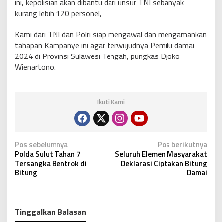
ini, kepolisian akan dibantu dari unsur TNI sebanyak
kurang lebih 120 personel,
Kami dari TNI dan Polri siap mengawal dan mengamankan
tahapan Kampanye ini agar terwujudnya Pemilu damai
2024 di Provinsi Sulawesi Tengah, pungkas Djoko
Wienartono.
Ikuti Kami
N
Pos sebelumnya
Pos berikutnya
Polda Sulut Tahan 7
Seluruh Elemen Masyarakat
a
Tersangka Bentrok di
Deklarasi Ciptakan Bitung
v
Bitung
Damai
i
g
Tinggalkan Balasan
a