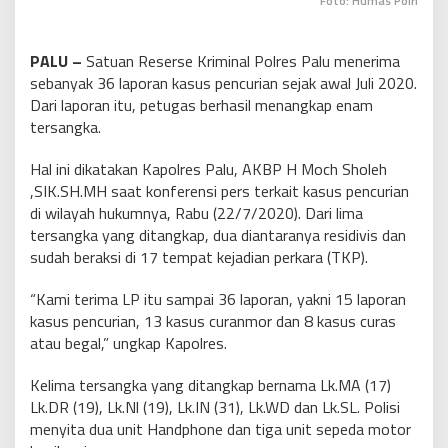
Foto: Humas Polri
PALU –
Satuan Reserse Kriminal Polres Palu menerima
sebanyak 36 laporan kasus pencurian sejak awal Juli 2020.
Dari laporan itu, petugas berhasil menangkap enam
tersangka.
Hal ini dikatakan Kapolres Palu, AKBP H Moch Sholeh
,SIK.SH.MH saat konferensi pers terkait kasus pencurian
di wilayah hukumnya, Rabu (22/7/2020). Dari lima
tersangka yang ditangkap, dua diantaranya residivis dan
sudah beraksi di 17 tempat kejadian perkara (TKP).
“Kami terima LP itu sampai 36 laporan, yakni 15 laporan
kasus pencurian, 13 kasus curanmor dan 8 kasus curas
atau begal,” ungkap Kapolres.
Kelima tersangka yang ditangkap bernama Lk.MA (17)
Lk.DR (19), Lk.Nl (19), Lk.IN (31), Lk.WD dan Lk.SL. Polisi
menyita dua unit Handphone dan tiga unit sepeda motor