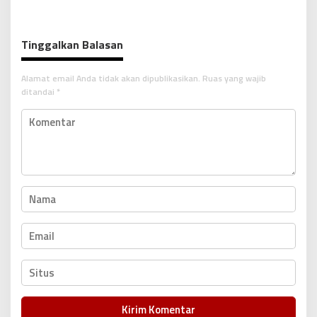
i
g
Tinggalkan Balasan
a
s
Alamat email Anda tidak akan dipublikasikan.
Ruas yang wajib
i
ditandai
*
p
o
s