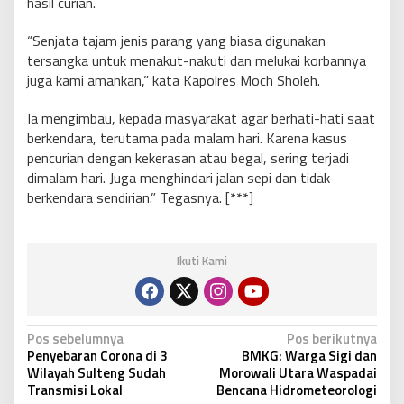
hasil curian.
“Senjata tajam jenis parang yang biasa digunakan
tersangka untuk menakut-nakuti dan melukai korbannya
juga kami amankan,” kata Kapolres Moch Sholeh.
Ia mengimbau, kepada masyarakat agar berhati-hati saat
berkendara, terutama pada malam hari. Karena kasus
pencurian dengan kekerasan atau begal, sering terjadi
dimalam hari. Juga menghindari jalan sepi dan tidak
berkendara sendirian.” Tegasnya. [***]
Ikuti Kami
N
Pos sebelumnya
Pos berikutnya
Penyebaran Corona di 3
BMKG: Warga Sigi dan
a
Wilayah Sulteng Sudah
Morowali Utara Waspadai
v
Transmisi Lokal
Bencana Hidrometeorologi