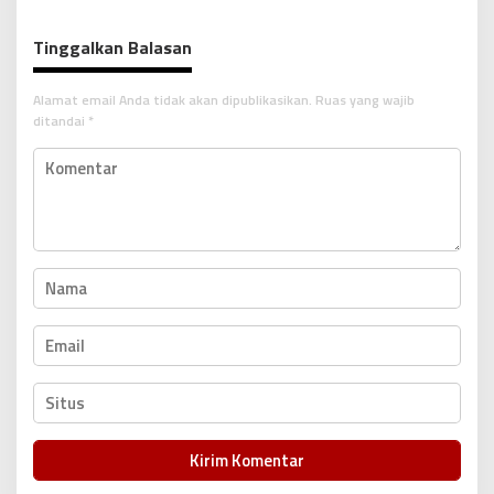
g
a
Tinggalkan Balasan
s
i
Alamat email Anda tidak akan dipublikasikan.
Ruas yang wajib
p
ditandai
*
o
s