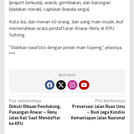
(prajurit berkuda), warok, gemblakan, dan barongan
(dadakan merak), caplokan (kepala singa).
Kata dia, dari menari 40 orang, dan yang main musik, ikut
memeriahkan acara pendaftaran Anwar-Reny di KPU
Sulteng.
“Silahkan swafoto dengan penari main topeng,” jelasnya.
***
Ikuti Kami
N
Pos sebelumnya
Pos berikutnya
Diikuti Ribuan Pendukung,
Preservasi Jalan Ruas Umu
a
Pasangan Anwar – Reny
– Buol Jaga Kondisi
v
Jalan Kali Saat Mendaftar
Kemantapan Jalan Nasional
ke KPU
i