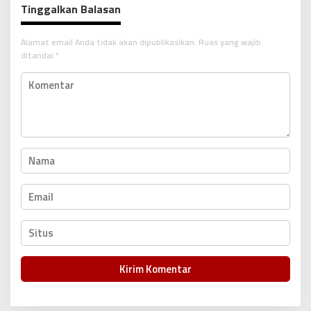
Tinggalkan Balasan
a
s
Alamat email Anda tidak akan dipublikasikan.
Ruas yang wajib
i
ditandai
*
p
o
s