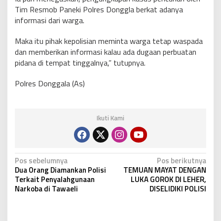
Tim Resmob Paneki Polres Donggla berkat adanya
informasi dari warga.
Maka itu pihak kepolisian meminta warga tetap waspada
dan memberikan informasi kalau ada dugaan perbuatan
pidana di tempat tinggalnya,” tutupnya.
Polres Donggala (As)
Ikuti Kami
N
Pos sebelumnya
Pos berikutnya
Dua Orang Diamankan Polisi
TEMUAN MAYAT DENGAN
a
Terkait Penyalahgunaan
LUKA GOROK DI LEHER,
v
Narkoba di Tawaeli
DISELIDIKI POLISI
i
g