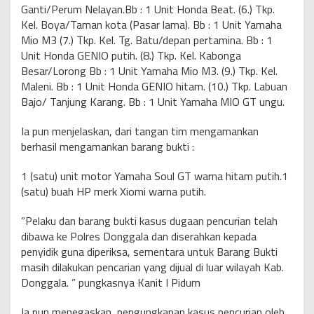
Ganti/Perum Nelayan.Bb : 1 Unit Honda Beat. (6.) Tkp.
Kel. Boya/Taman kota (Pasar lama). Bb : 1 Unit Yamaha
Mio M3 (7.) Tkp. Kel. Tg. Batu/depan pertamina. Bb : 1
Unit Honda GENIO putih. (8.) Tkp. Kel. Kabonga
Besar/Lorong Bb : 1 Unit Yamaha Mio M3. (9.) Tkp. Kel.
Maleni. Bb : 1 Unit Honda GENIO hitam. (10.) Tkp. Labuan
Bajo/ Tanjung Karang. Bb : 1 Unit Yamaha MIO GT ungu.
Ia pun menjelaskan, dari tangan tim mengamankan
berhasil mengamankan barang bukti :
1 (satu) unit motor Yamaha Soul GT warna hitam putih.1
(satu) buah HP merk Xiomi warna putih.
“Pelaku dan barang bukti kasus dugaan pencurian telah
dibawa ke Polres Donggala dan diserahkan kepada
penyidik guna diperiksa, sementara untuk Barang Bukti
masih dilakukan pencarian yang dijual di luar wilayah Kab.
Donggala. ” pungkasnya Kanit I Pidum
Ia pun menegaskan, pengungkapan kasus pencurian oleh