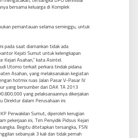
n mengatakan, tersangka DPO berinisial
nya bersama keluarga di Komplek
lakukan pemantauan selama seminggu, untuk
ni pada saat diamankan tidak ada
kantor Kejati Sumut untuk kelengkapan
e Kejari Asahan,” kata Asintel.
udi Utomo terkait perkara tindak pidana
aten Asahan, yang melaksanakan kegiatan
engan hotmix ruas Jalan Pasar V-Pasar IV
ur yang bersumber dari DAK TA 2013
0.800.000 yang pelaksanaannya dikerjakan
u Direktur dalam Perusahaan ini.
PKP Perwakilan Sumut, diperoleh kerugian
 pekerjaan ini, Tim Penyidik Pidsus Kejari
angka. Begitu ditetapkan tersangka, FSN
anggilan sebanyak 3 kali dan tidak pernah