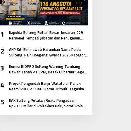
1
Kapolda Sulteng Rotasi Besar-besaran, 229
Personel Tempati Jabatan dan Penugasan
Baru
2
AKP Siti Elminawati Harumkan Nama Polda
Sulteng, Raih Hoegeng Awards 2026 Kategori
Polisi Pelindung Perempuan dan Anak
3
Komisi III DPRD Sulteng Warning Tambang
Bawah Tanah PT CPM, Desak Gubernur Segera
Bertindak
4
Proyek Pengendali Banjir Watutela–Paneki
Resmi PHO, PT Datu Karsa Trimulti Tegaskan
Komitmen pada Mutu dan Keselamatan
5
Masyarakat
KAK Sulteng Petakan Risiko Pengadaan
Rp28,51 Miliar di Poltekkes Palu, Soroti Pola E-
Katalog hingga Keterkaitan Antar Paket