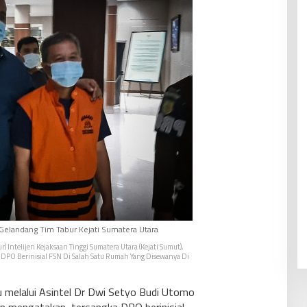
 Gelandang Tim Tabur Kejati Sumatera Utara
 Intelijen Kejaksaan Tinggi Sumatera Utara (Kejati Sumut),
PO Berinisial FSN Di Salah Satu Rumah Yang Disewanya Di
 melalui Asintel Dr Dwi Setyo Budi Utomo