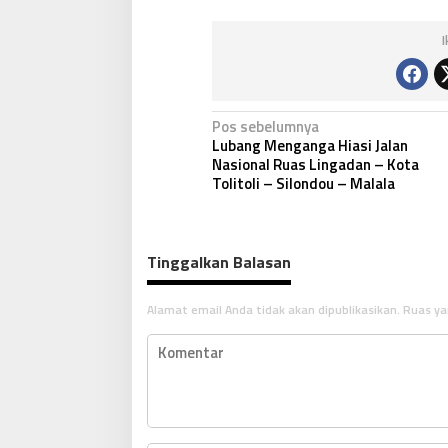
N
Pos sebelumnya
Lubang Menganga Hiasi Jalan
a
Nasional Ruas Lingadan – Kota
v
Tolitoli – Silondou – Malala
i
g
Tinggalkan Balasan
a
s
Alamat email Anda tidak akan dipublikasikan.
Ruas ya
i
p
o
s