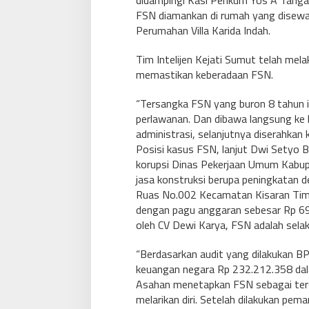
didampingi Kasi Penkum Yos A Tariga
FSN diamankan di rumah yang disewa
Perumahan Villa Karida Indah.
Tim Intelijen Kejati Sumut telah me
memastikan keberadaan FSN.
“Tersangka FSN yang buron 8 tahun i
perlawanan. Dan dibawa langsung ke 
administrasi, selanjutnya diserahkan k
Posisi kasus FSN, lanjut Dwi Setyo B
korupsi Dinas Pekerjaan Umum Kabup
jasa konstruksi berupa peningkatan d
Ruas No.002 Kecamatan Kisaran Tim
dengan pagu anggaran sebesar Rp 69
oleh CV Dewi Karya, FSN adalah selak
“Berdasarkan audit yang dilakukan B
keuangan negara Rp 232.212.358 dalam
Asahan menetapkan FSN sebagai ters
melarikan diri. Setelah dilakukan pem