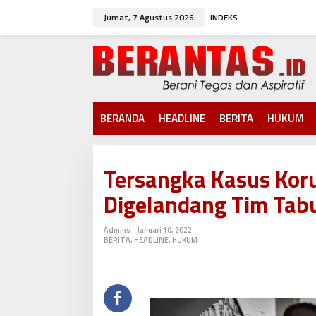
L
Jumat, 7 Agustus 2026
INDEKS
e
w
a
t
i
k
e
k
BERANDA
HEADLINE
BERITA
HUKUM
o
n
t
e
Tersangka Kasus Koru
n
Digelandang Tim Tabu
Admins
Januari 10, 2022
BERITA
,
HEADLINE
,
HUKUM
O
L