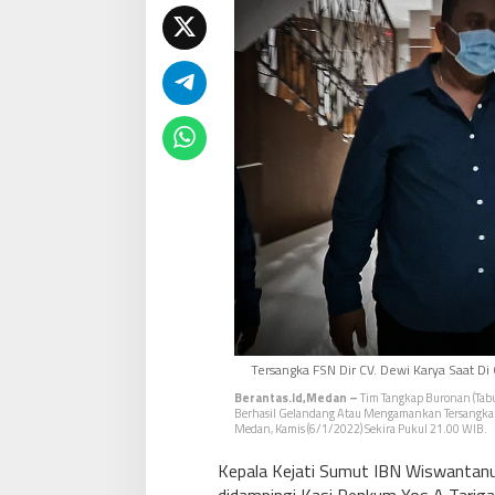
E
H
Tersangka FSN Dir CV. Dewi Karya Saat Di
Berantas.id,Medan –
Tim Tangkap Buronan (Tabur)
Berhasil Gelandang Atau Mengamankan Tersangka D
Medan, Kamis (6/1/2022) Sekira Pukul 21.00 WIB.
Kepala Kejati Sumut IBN Wiswantanu