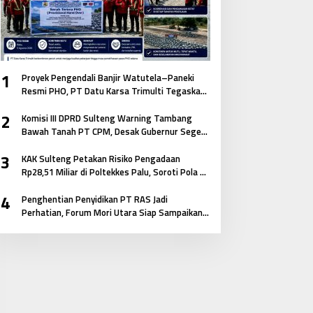
1
Proyek Pengendali Banjir Watutela–Paneki
Resmi PHO, PT Datu Karsa Trimulti Tegaskan
Komitmen pada Mutu dan Keselamatan
2
Masyarakat
Komisi III DPRD Sulteng Warning Tambang
Bawah Tanah PT CPM, Desak Gubernur Segera
Bertindak
3
KAK Sulteng Petakan Risiko Pengadaan
Rp28,51 Miliar di Poltekkes Palu, Soroti Pola E-
Katalog hingga Keterkaitan Antar Paket
4
Penghentian Penyidikan PT RAS Jadi
Perhatian, Forum Mori Utara Siap Sampaikan
Aspirasi ke Kejagung