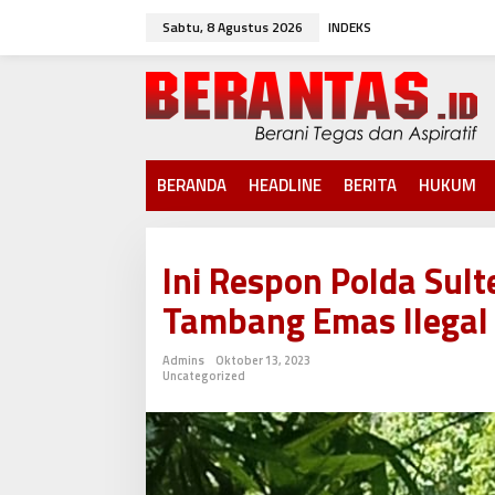
L
Sabtu, 8 Agustus 2026
INDEKS
e
w
a
t
i
k
e
k
BERANDA
HEADLINE
BERITA
HUKUM
o
n
t
e
Ini Respon Polda Sul
n
Tambang Emas Ilegal 
Admins
Oktober 13, 2023
Uncategorized