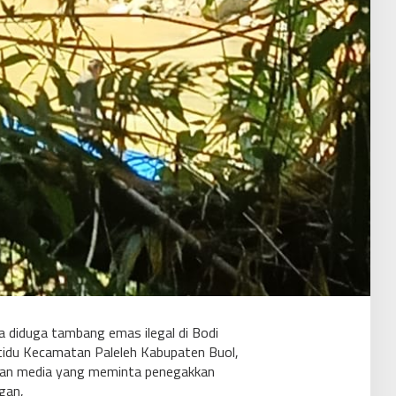
a diduga tambang emas ilegal di Bodi
ntidu Kecamatan Paleleh Kabupaten Buol,
ian media yang meminta penegakkan
gan,