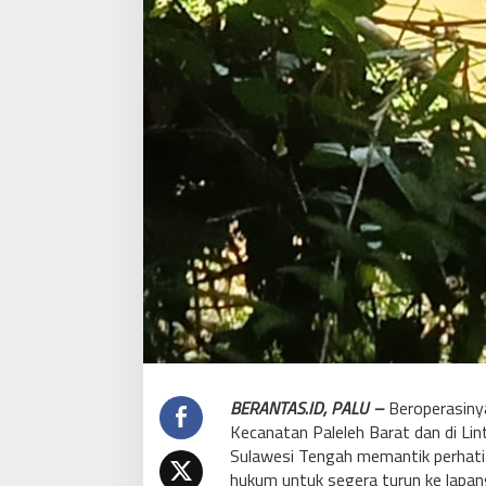
BERANTAS.ID, PALU –
Beroperasiny
Kecanatan Paleleh Barat dan di Li
Sulawesi Tengah memantik perhat
hukum untuk segera turun ke lapan