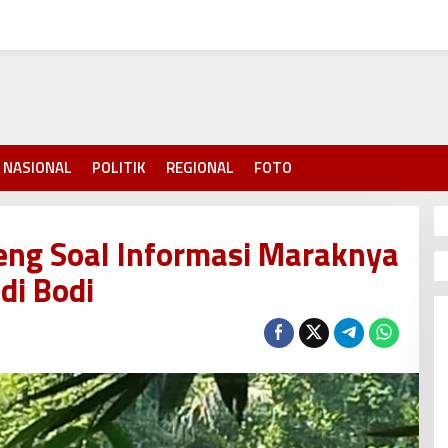
NASIONAL
POLITIK
REGIONAL
FOTO
teng Soal Informasi Maraknya
di Bodi