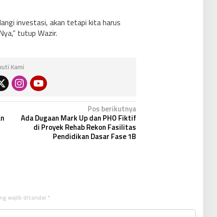
ngi investasi, akan tetapi kita harus
ya,” tutup Wazir.
Ikuti Kami
Pos berikutnya
an
Ada Dugaan Mark Up dan PHO Fiktif
di Proyek Rehab Rekon Fasilitas
Pendidikan Dasar Fase 1B
ng wajib ditandai
*