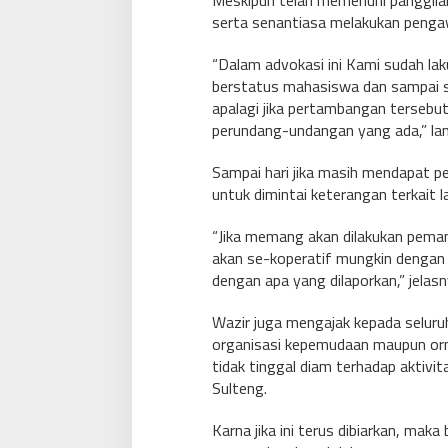
Meskipun telah memenuhi panggilan
serta senantiasa melakukan pengaw
“Dalam advokasi ini Kami sudah lak
berstatus mahasiswa dan sampai 
apalagi jika pertambangan tersebut
perundang-undangan yang ada,” lan
Sampai hari jika masih mendapat pe
untuk dimintai keterangan terkait l
“Jika memang akan dilakukan peman
akan se-koperatif mungkin dengan p
dengan apa yang dilaporkan,” jelasn
Wazir juga mengajak kepada seluru
organisasi kepemudaan maupun orm
tidak tinggal diam terhadap aktivit
Sulteng.
Karna jika ini terus dibiarkan, mak