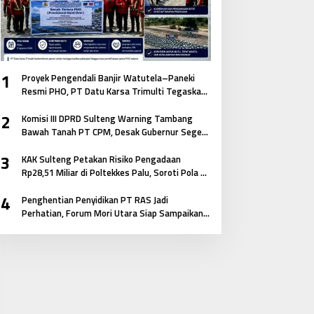
1
Proyek Pengendali Banjir Watutela–Paneki
Resmi PHO, PT Datu Karsa Trimulti Tegaskan
Komitmen pada Mutu dan Keselamatan
2
Masyarakat
Komisi III DPRD Sulteng Warning Tambang
Bawah Tanah PT CPM, Desak Gubernur Segera
Bertindak
3
KAK Sulteng Petakan Risiko Pengadaan
Rp28,51 Miliar di Poltekkes Palu, Soroti Pola E-
Katalog hingga Keterkaitan Antar Paket
4
Penghentian Penyidikan PT RAS Jadi
Perhatian, Forum Mori Utara Siap Sampaikan
Aspirasi ke Kejagung