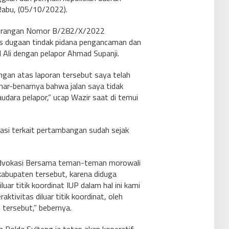
Rabu, (05/10/2022).
terangan Nomor B/282/X/2022
as dugaan tindak pidana pengancaman dan
Ali dengan pelapor Ahmad Supanji.
ngan atas laporan tersebut saya telah
ar-benarnya bahwa jalan saya tidak
audara pelapor,” ucap Wazir saat di temui
asi terkait pertambangan sudah sejak
advokasi Bersama teman-teman morowali
kabupaten tersebut, karena diduga
uar titik koordinat IUP dalam hal ini kami
tivitas diluar titik koordinat, oleh
 tersebut,” bebernya.