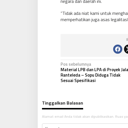
negara dan daerah ini.
“Tidak ada niat kami untuk menghala
memperhatikan juga asas legalitasN
N
Pos sebelumnya
Material LPB dan LPA di Proyek Jal
a
Ranteleda – Sopu Diduga Tidak
v
Sesuai Spesifikasi
i
g
Tinggalkan Balasan
a
s
Alamat email Anda tidak akan dipublikasikan.
Ruas ya
i