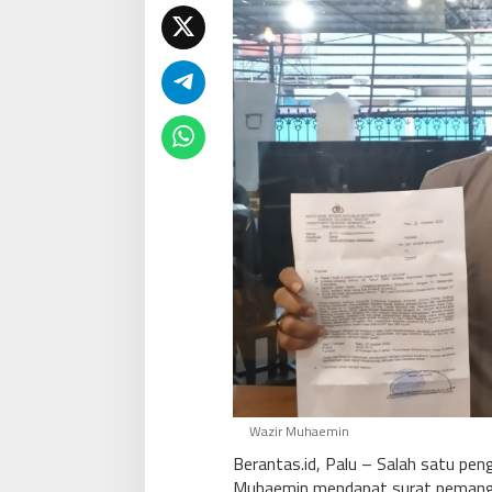
Wazir Muhaemin
Berantas.id, Palu – Salah satu pen
Muhaemin mendapat surat pemanggil