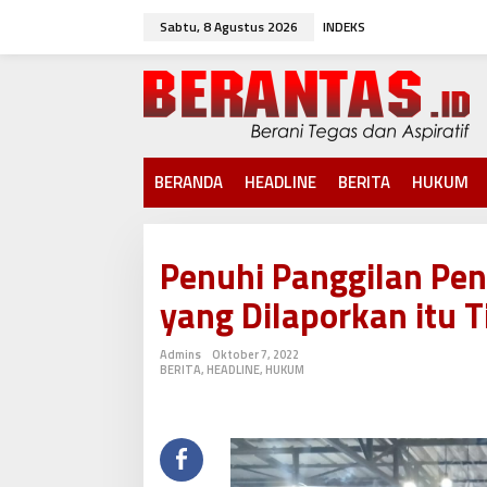
L
Sabtu, 8 Agustus 2026
INDEKS
e
w
a
t
i
k
e
k
BERANDA
HEADLINE
BERITA
HUKUM
o
n
t
e
Penuhi Panggilan Pen
n
yang Dilaporkan itu 
Admins
Oktober 7, 2022
BERITA
,
HEADLINE
,
HUKUM