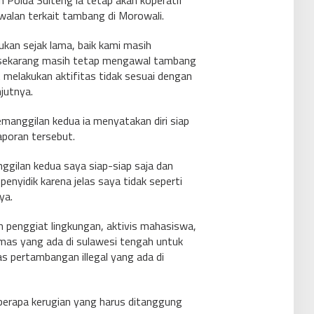
 Polda Sulteng ia tetap akan koperatif
alan terkait tambang di Morowali.
ukan sejak lama, baik kami masih
sekarang masih tetap mengawal tambang
 melakukan aktifitas tidak sesuai dengan
jutnya.
manggilan kedua ia menyatakan diri siap
aporan tersebut.
ggilan kedua saya siap-siap saja dan
enyidik karena jelas saya tidak seperti
ya.
h penggiat lingkungan, aktivis mahasiswa,
as yang ada di sulawesi tengah untuk
as pertambangan illegal yang ada di
a berapa kerugian yang harus ditanggung