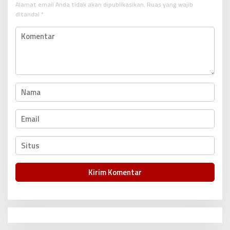
p
Alamat email Anda tidak akan dipublikasikan.
Ruas yang wajib
ditandai
*
o
s