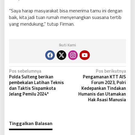
“Saya harap masyarakat bisa menerima tamu ini dengan
baik, kita jadi tuan rumah menyenangkan suasana tertib
yang mendukung,” tutup Firman.
Ikuti Kami
N
Pos sebelumnya
Pos berikutnya
Polda Sulteng berikan
Pengamanan KTT AIS
a
pembekalan Latihan Teknis
Forum 2023, Polri
v
dan Taktis Sispamkota
Kedepankan Tindakan
Jelang Pemilu 2024*
Humanis dan Utamakan
i
Hak Asasi Manusia
g
a
s
Tinggalkan Balasan
i