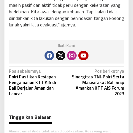
masih pasif dan aktif tidak perlu dengan kekerasan yang
berlebihan. Kita awali dengan imbauan. Tapi kalau tidak
diindahkan kita lakukan dengan penindakan tangan kosong
lunak yakni kita evakuasi,” ujarnya.
Ikuti Kami
N
Pos sebelumnya
Pos berikutnya
Polri Pastikan Kesiapan
Sinergitas TNI-Polri Serta
a
Pengamanan KTT AIS di
Masyarakat Bali Siap
v
Bali Berjalan Aman dan
Amankan KTT AIS Forum
Lancar
2023
i
g
a
Tinggalkan Balasan
s
i
Alamat email Anda tidak akan dipublikasikan.
Ruas yang wajib