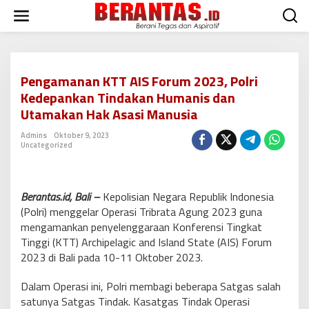
L
e
w
a
t
i
Pengamanan KTT AIS Forum 2023, Polri
k
Kedepankan Tindakan Humanis dan
e
k
Utamakan Hak Asasi Manusia
o
n
Admins
Oktober 9, 2023
Uncategorized
t
e
n
Berantas.id, Bali –
Kepolisian Negara Republik Indonesia
(Polri) menggelar Operasi Tribrata Agung 2023 guna
mengamankan penyelenggaraan Konferensi Tingkat
Tinggi (KTT) Archipelagic and Island State (AIS) Forum
2023 di Bali pada 10-11 Oktober 2023.
Dalam Operasi ini, Polri membagi beberapa Satgas salah
satunya Satgas Tindak. Kasatgas Tindak Operasi