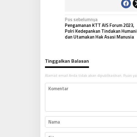
N
Pos sebelumnya
Pengamanan KTT AIS Forum 2023,
a
Polri Kedepankan Tindakan Humani
v
dan Utamakan Hak Asasi Manusia
i
g
Tinggalkan Balasan
a
s
Alamat email Anda tidak akan dipublikasikan.
Ruas ya
i
p
o
s