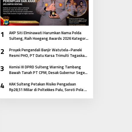
1
AKP Siti Elminawati Harumkan Nama Polda
Sulteng, Raih Hoegeng Awards 2026 Kategori
Polisi Pelindung Perempuan dan Anak
2
Proyek Pengendali Banjir Watutela–Paneki
Resmi PHO, PT Datu Karsa Trimulti Tegaskan
Komitmen pada Mutu dan Keselamatan
3
Masyarakat
Komisi III DPRD Sulteng Warning Tambang
Bawah Tanah PT CPM, Desak Gubernur Segera
Bertindak
4
KAK Sulteng Petakan Risiko Pengadaan
Rp28,51 Miliar di Poltekkes Palu, Soroti Pola E-
Katalog hingga Keterkaitan Antar Paket