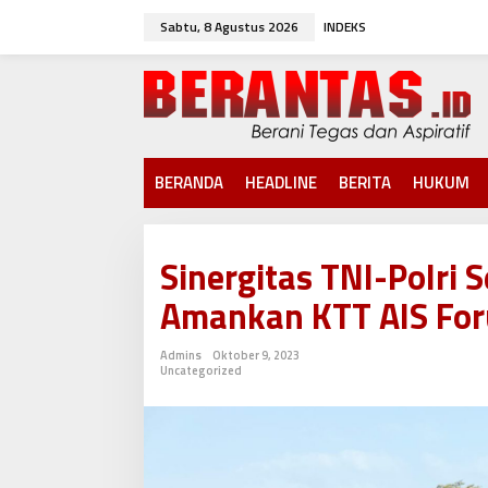
L
Sabtu, 8 Agustus 2026
INDEKS
e
w
a
t
i
k
e
k
BERANDA
HEADLINE
BERITA
HUKUM
o
n
t
e
Sinergitas TNI-Polri 
n
Amankan KTT AIS Fo
Admins
Oktober 9, 2023
Uncategorized