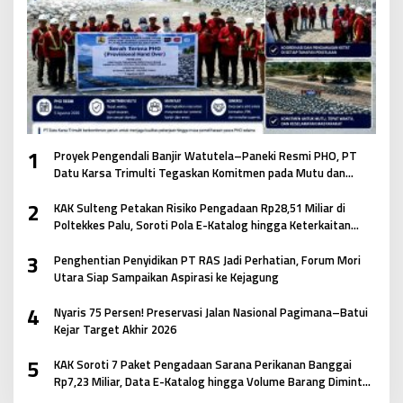
1
Proyek Pengendali Banjir Watutela–Paneki Resmi PHO, PT
Datu Karsa Trimulti Tegaskan Komitmen pada Mutu dan
Keselamatan Masyarakat
2
KAK Sulteng Petakan Risiko Pengadaan Rp28,51 Miliar di
Poltekkes Palu, Soroti Pola E-Katalog hingga Keterkaitan
Antar Paket
3
Penghentian Penyidikan PT RAS Jadi Perhatian, Forum Mori
Utara Siap Sampaikan Aspirasi ke Kejagung
4
Nyaris 75 Persen! Preservasi Jalan Nasional Pagimana–Batui
Kejar Target Akhir 2026
5
KAK Soroti 7 Paket Pengadaan Sarana Perikanan Banggai
Rp7,23 Miliar, Data E-Katalog hingga Volume Barang Diminta
Didalami