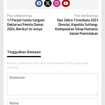
N
Pos sebelumnya
Pos berikutnya
17 Parpol tanda tangani
Ops Zebra Tinombala 2023
a
Deklarasi Pemilu Damai
Dimulai, Kapolda Sulteng:
v
2024, Berikut ini isinya
Kedepankan Sikap Humanis
dalam Penindakan
i
g
a
Tinggalkan Balasan
s
i
Alamat email Anda tidak akan dipublikasikan.
Ruas yang wajib
p
ditandai
*
o
s