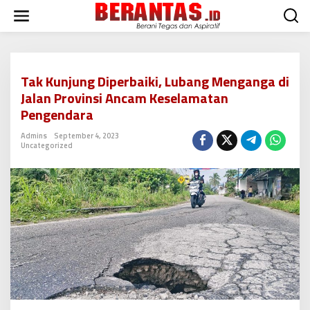
L
e
w
a
t
i
Tak Kunjung Diperbaiki, Lubang Menganga di
k
Jalan Provinsi Ancam Keselamatan
e
k
Pengendara
o
n
Admins
September 4, 2023
Uncategorized
t
e
n