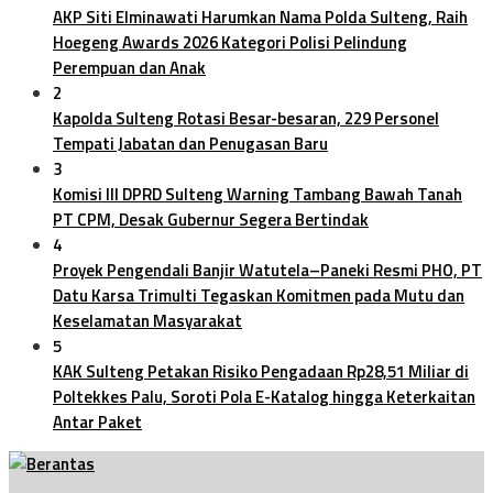
AKP Siti Elminawati Harumkan Nama Polda Sulteng, Raih
Hoegeng Awards 2026 Kategori Polisi Pelindung
Perempuan dan Anak
2
Kapolda Sulteng Rotasi Besar-besaran, 229 Personel
Tempati Jabatan dan Penugasan Baru
3
Komisi III DPRD Sulteng Warning Tambang Bawah Tanah
PT CPM, Desak Gubernur Segera Bertindak
4
Proyek Pengendali Banjir Watutela–Paneki Resmi PHO, PT
Datu Karsa Trimulti Tegaskan Komitmen pada Mutu dan
Keselamatan Masyarakat
5
KAK Sulteng Petakan Risiko Pengadaan Rp28,51 Miliar di
Poltekkes Palu, Soroti Pola E-Katalog hingga Keterkaitan
Antar Paket