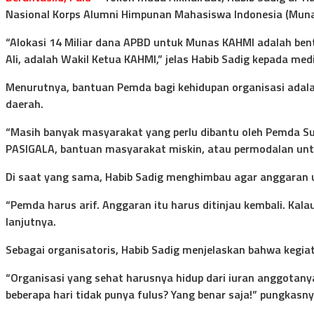
Nasional Korps Alumni Himpunan Mahasiswa Indonesia (Muna
“Alokasi 14 Miliar dana APBD untuk Munas KAHMI adalah be
Ali, adalah Wakil Ketua KAHMI,” jelas Habib Sadig kepada medi
Menurutnya, bantuan Pemda bagi kehidupan organisasi adalah 
daerah.
“Masih banyak masyarakat yang perlu dibantu oleh Pemda Sul
PASIGALA, bantuan masyarakat miskin, atau permodalan un
Di saat yang sama, Habib Sadig menghimbau agar anggaran u
“Pemda harus arif. Anggaran itu harus ditinjau kembali. Kal
lanjutnya.
Sebagai organisatoris, Habib Sadig menjelaskan bahwa kegia
“Organisasi yang sehat harusnya hidup dari iuran anggotanya
beberapa hari tidak punya fulus? Yang benar saja!” pungkasny