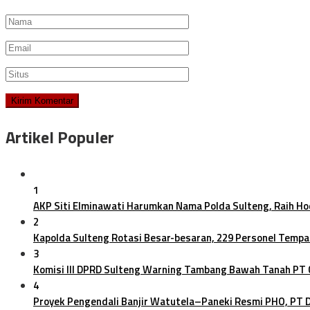
Artikel Populer
1
AKP Siti Elminawati Harumkan Nama Polda Sulteng, Raih H
2
Kapolda Sulteng Rotasi Besar-besaran, 229 Personel Tempa
3
Komisi III DPRD Sulteng Warning Tambang Bawah Tanah PT
4
Proyek Pengendali Banjir Watutela–Paneki Resmi PHO, PT