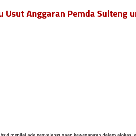
lu Usut Anggaran Pemda Sulteng
Habsyi menilai ada penyalahgunaan kewenangan dalam alokas