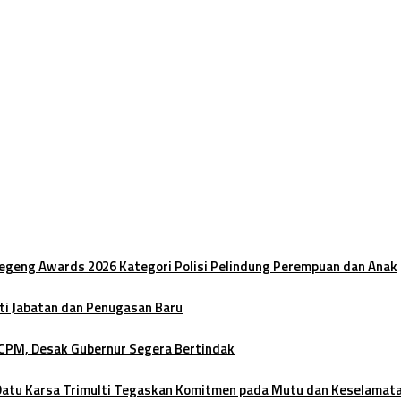
oegeng Awards 2026 Kategori Polisi Pelindung Perempuan dan Anak
ti Jabatan dan Penugasan Baru
 CPM, Desak Gubernur Segera Bertindak
 Datu Karsa Trimulti Tegaskan Komitmen pada Mutu dan Keselamat