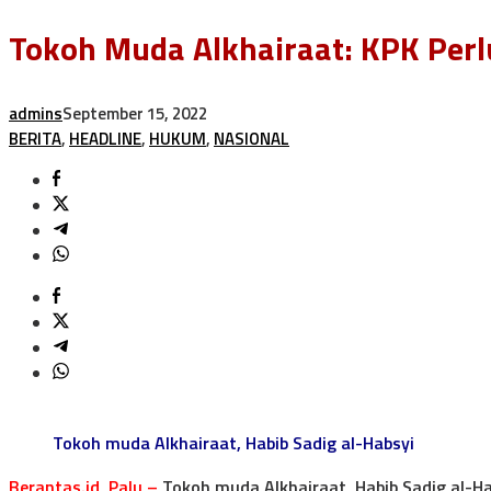
Tokoh Muda Alkhairaat: KPK Per
admins
September 15, 2022
BERITA
,
HEADLINE
,
HUKUM
,
NASIONAL
Tokoh muda Alkhairaat, Habib Sadig al-Habsyi
Berantas.id, Palu –
Tokoh muda Alkhairaat, Habib Sadig al-