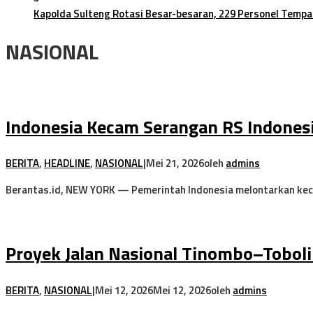
Kapolda Sulteng Rotasi Besar-besaran, 229 Personel Tempa
NASIONAL
Indonesia Kecam Serangan RS Indones
BERITA
,
HEADLINE
,
NASIONAL
|
Mei 21, 2026
oleh
admins
Berantas.id, NEW YORK — Pemerintah Indonesia melontarkan ke
Proyek Jalan Nasional Tinombo–Toboli 
BERITA
,
NASIONAL
|
Mei 12, 2026
Mei 12, 2026
oleh
admins