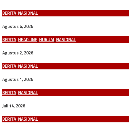
BERITA
,
NASIONAL
Proyek Pengendali Banjir Watutela–Paneki Resmi PHO, PT Datu 
Agustus 6, 2026
BERITA
,
HEADLINE
,
HUKUM
,
NASIONAL
Komisi III DPRD Sulteng Warning Tambang Bawah Tanah PT CPM, 
Agustus 2, 2026
BERITA
,
NASIONAL
AKP Siti Elminawati Harumkan Nama Polda Sulteng, Raih Hoegeng
Agustus 1, 2026
BERITA
,
NASIONAL
BPJN Sulawesi Tengah Percepat Pembangunan Jalan Nasional, Ta
Juli 14, 2026
BERITA
,
NASIONAL
SBSN Tolai – Sausu Ngebut, Progres Lampaui Target, BPJN Sulteng