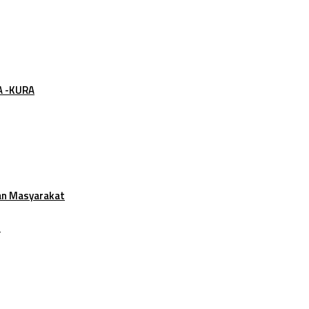
A -KURA
an Masyarakat
t