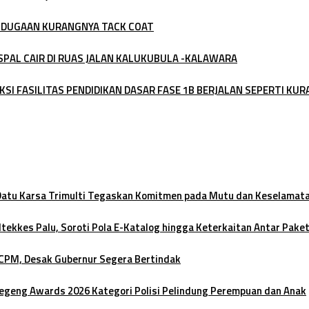
 DUGAAN KURANGNYA TACK COAT
SPAL CAIR DI RUAS JALAN KALUKUBULA -KALAWARA
SI FASILITAS PENDIDIKAN DASAR FASE 1B BERJALAN SEPERTI KUR
 Datu Karsa Trimulti Tegaskan Komitmen pada Mutu dan Keselamat
ltekkes Palu, Soroti Pola E-Katalog hingga Keterkaitan Antar Pake
 CPM, Desak Gubernur Segera Bertindak
oegeng Awards 2026 Kategori Polisi Pelindung Perempuan dan Anak