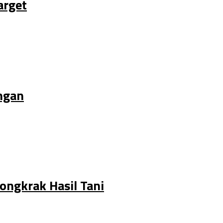
arget
ngan
ongkrak Hasil Tani