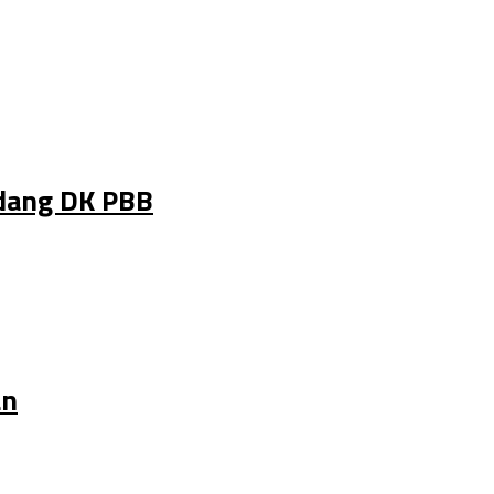
idang DK PBB
an