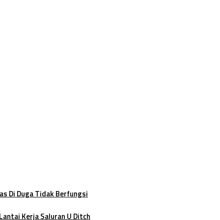
Karsa Trimulti Tegaskan Komitmen pada Mutu dan Keselamatan Ma
s Palu, Soroti Pola E-Katalog hingga Keterkaitan Antar Paket
Desak Gubernur Segera Bertindak
 Awards 2026 Kategori Polisi Pelindung Perempuan dan Anak
batan dan Penugasan Baru
as Di Duga Tidak Berfungsi
antai Kerja Saluran U Ditch