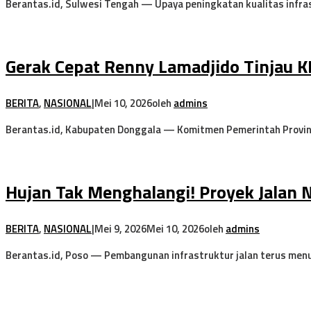
Berantas.id, Sulwesi Tengah — Upaya peningkatan kualitas infras
Gerak Cepat Renny Lamadjido Tinjau K
BERITA
,
NASIONAL
|
Mei 10, 2026
oleh
admins
Berantas.id, Kabupaten Donggala — Komitmen Pemerintah Provi
Hujan Tak Menghalangi! Proyek Jalan 
BERITA
,
NASIONAL
|
Mei 9, 2026
Mei 10, 2026
oleh
admins
Berantas.id, Poso — Pembangunan infrastruktur jalan terus menun