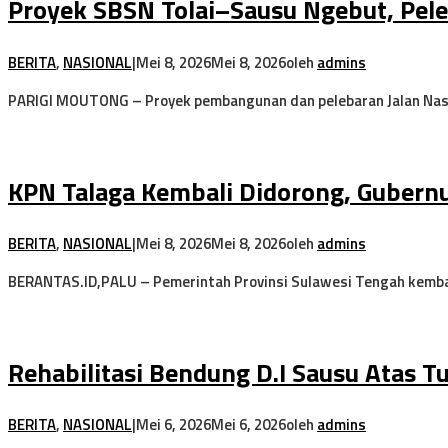
Proyek SBSN Tolai–Sausu Ngebut, Pele
BERITA
,
NASIONAL
|
Mei 8, 2026
Mei 8, 2026
oleh
admins
PARIGI MOUTONG – Proyek pembangunan dan pelebaran Jalan Nasi
KPN Talaga Kembali Didorong, Gubern
BERITA
,
NASIONAL
|
Mei 8, 2026
Mei 8, 2026
oleh
admins
BERANTAS.ID,PALU – Pemerintah Provinsi Sulawesi Tengah kem
Rehabilitasi Bendung D.I Sausu Atas T
BERITA
,
NASIONAL
|
Mei 6, 2026
Mei 6, 2026
oleh
admins