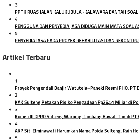
3
PPTK RUAS JALAN KALUKUBULA -KALAWARA BANTAH SOAL
4
PENGGUNA DAN PENYEDIA JASA DIDUGA MAIN MATA SOAL A
5
PENYEDIA JASA PADA PROYEK REHABILITASI DAN REKONTRUK
Artikel Terbaru
1
Proyek Pengendali Banjir Watutela–Paneki Resmi PHO, PT
2
KAK Sulteng Petakan Risiko Pengadaan Rp28,51 Miliar di Po
3
Komisi III DPRD Sulteng Warning Tambang Bawah Tanah PT
4
AKP Siti Elminawati Harumkan Nama Polda Sulteng, Raih H
5