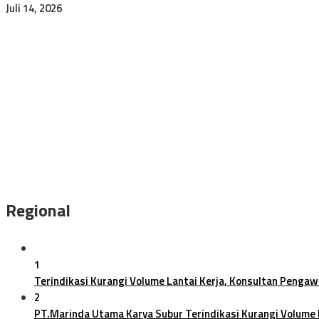
Juli 14, 2026
Proyek Pengendali Banjir Watutela–Paneki Resmi PHO, PT Datu 
KAK Sulteng Petakan Risiko Pengadaan Rp28,51 Miliar di Poltekke
Komisi III DPRD Sulteng Warning Tambang Bawah Tanah PT CPM, 
AKP Siti Elminawati Harumkan Nama Polda Sulteng, Raih Hoegeng
Kapolda Sulteng Rotasi Besar-besaran, 229 Personel Tempati Ja
Regional
1
Terindikasi Kurangi Volume Lantai Kerja, Konsultan Pengaw
2
PT.Marinda Utama Karya Subur Terindikasi Kurangi Volume L