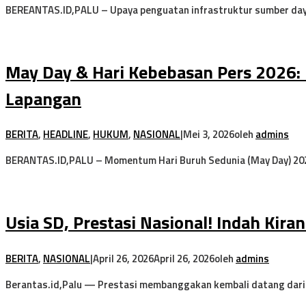
BEREANTAS.ID,PALU – Upaya penguatan infrastruktur sumber daya
May Day & Hari Kebebasan Pers 2026: K
Lapangan
BERITA
,
HEADLINE
,
HUKUM
,
NASIONAL
|
Mei 3, 2026
oleh
admins
BERANTAS.ID,PALU – Momentum Hari Buruh Sedunia (May Day) 20
Usia SD, Prestasi Nasional! Indah Kira
BERITA
,
NASIONAL
|
April 26, 2026
April 26, 2026
oleh
admins
Berantas.id,Palu — Prestasi membanggakan kembali datang dari 